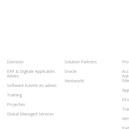
Diensten
Solution Partners
Pro
ERP & Digitale Applicaties
Oracle
Acc
Advies
Aut
Edw
Nextworld
Software licentie en advies
App
Training
Dr
Projecten
Tra
Global Managed Services
Ver
Par