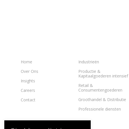
Home
Industrieën
Over Ons
Productie &
Kapitaalgoederen intensief
Insights
Retail &
Consumentengoederen
Careers
Groothandel & Distributie
Contact
Professionele diensten