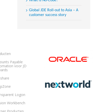
What is No-Code?
Global JDE Roll-out to Asia – A
customer success story
ducten
ounts Payable
omation voor JD
ards
share
opZone
nsparent Logon
sion Workbench
tner Producten