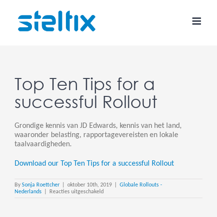
Skip
to
content
Top Ten Tips for a
successful Rollout
Grondige kennis van JD Edwards, kennis van het land,
waaronder belasting, rapportagevereisten en lokale
taalvaardigheden.
Download our Top Ten Tips for a successful Rollout
By
Sonja Roettcher
|
oktober 10th, 2019
|
Globale Rollouts -
voor
Nederlands
|
Reacties uitgeschakeld
Top
Ten
Tips