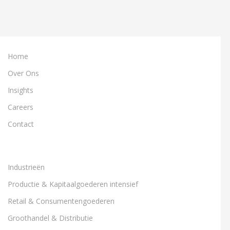
for
a
successful
Rollout
Home
Over Ons
Insights
Careers
Contact
Industrieën
Productie & Kapitaalgoederen intensief
Retail & Consumentengoederen
Groothandel & Distributie