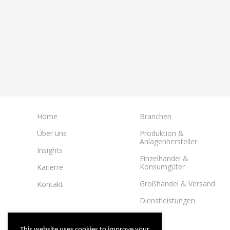
Home
Branchen
Über uns
Produktion &
Anlagenhersteller
Insights
Einzelhandel &
Konsumgüter
Karierre
Großhandel & Versand
Kontakt
Dienstleistungen
This website uses cookies to improve your