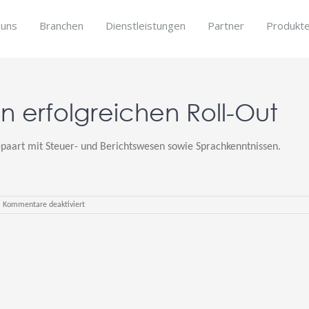
 uns
Branchen
Dienstleistungen
Partner
Produkt
en erfolgreichen Roll-Out
aart mit Steuer- und Berichtswesen sowie Sprachkenntnissen.
für
Kommentare deaktiviert
Top
Ten
Tipps
für
einen
erfolgreichen
Roll-
Out