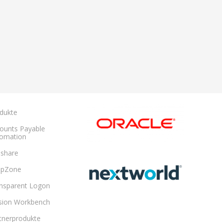
dukte
ounts Payable
omation
share
opZone
nsparent Logon
sion Workbench
tnerprodukte