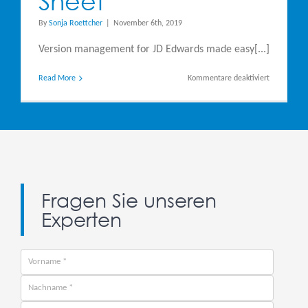
Sheet
By
Sonja Roettcher
|
November 6th, 2019
Version management for JD Edwards made easy[...]
für
Read More
Kommentare deaktiviert
Steltix
Version
Workbench
Data
Sheet
Fragen Sie unseren
Experten