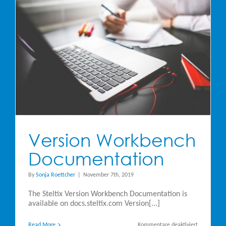
Version Workbench
Documentation
By
Sonja Roettcher
|
November 7th, 2019
The Steltix Version Workbench Documentation is
available on docs.steltix.com Version[...]
für
Read More
Kommentare deaktiviert