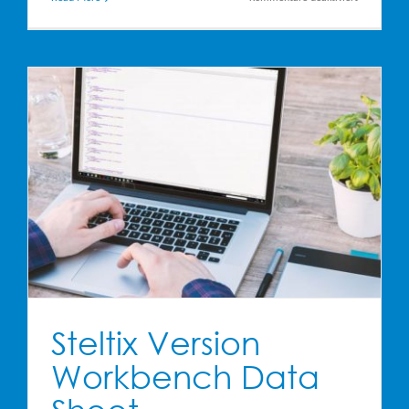
Version
Workbench
Documenta
Steltix Version
Workbench Data