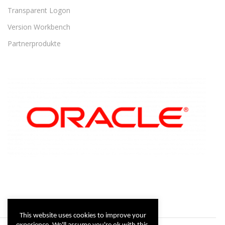
Transparent Logon
Version Workbench
Partnerprodukte
This website uses cookies to improve your