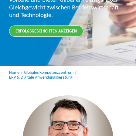
Vorteile und bieten dabei ein einzigartiges
Gleichgewicht zwischen Betriebswirtschaft
und Technologie.
ERFOLGSGESCHICHTEN ANZEIGEN
Home
Globales Kompetenzzentrum
ERP & Digitale Anwendungsberatung