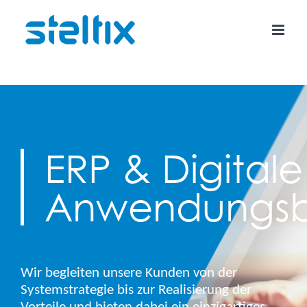
Skip
to
content
ERP & Digitale
Anwendungsb
Wir begleiten unsere Kunden von der
Systemstrategie bis zur Realisierung der