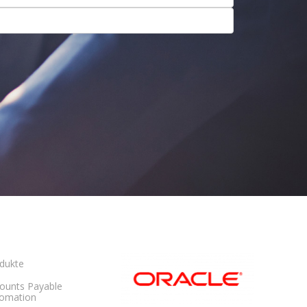
dukte
ounts Payable
omation