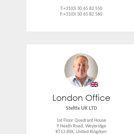
T:+31(0) 30 65 82 550
F:+31(0) 30 65 82 560
London Office
Rupert Musker
Email:
rupert.musker@steltix.com
Steltix UK LTD
1st Floor Quadrant House
9 Heath Road, Weybridge
KT13 8SX, United Kingdom