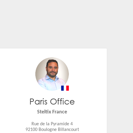
Paris Office
David Lahuerta
Email:
david.lahuerta@steltix.com
Steltix France
Rue de la Pyramide 4
92100 Boulogne Billancourt