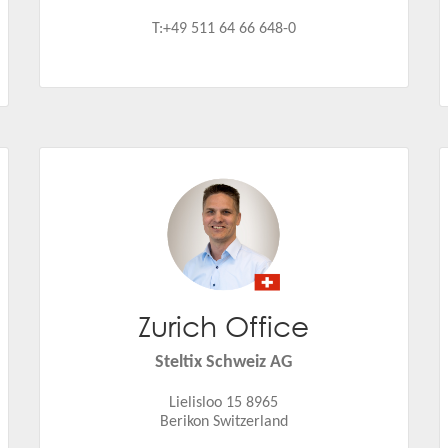
T:+49 511 64 66 648-0
Zurich Office
Jiri Nepustil
Email:
jiri.nepustil@steltix.com
Steltix Schweiz AG
Lielisloo 15 8965
Berikon Switzerland