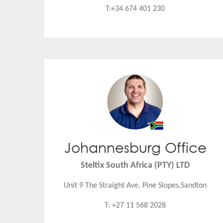
T:+34 674 401 230
Johannesburg Office
Jannie de Beer
Email:
jannie.de.beer@steltix.com
Steltix South Africa (PTY) LTD
Unit 9 The Straight Ave, Pine Slopes,Sandton
T: +27 11 568 2028