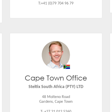
T:+41 (0)79 704 96 79
Cape Town Office
Warwick Smith
Email:
warwick.smith@steltix.com
Steltix South Africa (PTY) LTD
48 Molteno Road
Gardens, Cape Town
T: +27 21 012 5260