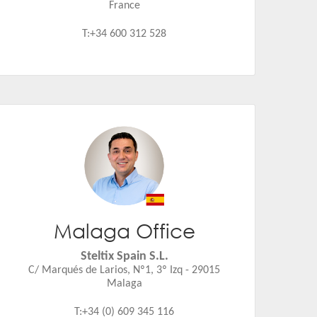
France
T:+34 600 312 528
Malaga Office
Jaime Fernandez
Email:
jaime.fernandez@steltix.com
Steltix Spain S.L.
C/ Marqués de Larios, Nº1, 3º Izq - 29015
Malaga
T:+34 (0) 609 345 116