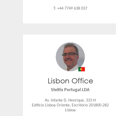
T: +44 7749 638 037
Lisbon Office
Eduard Bufort
Email:
eduard.bufort@steltix.com
Steltix Portugal LDA
Av. Infante D. Henrique, 333 H
Edifício Lisboa Oriente, Escritório 201800-282
Lisboa