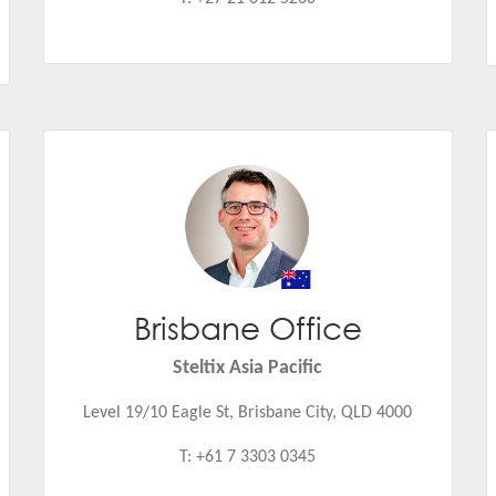
Brisbane Office
Daniel Smith
Email:
daniel.smith@steltix.com
Steltix Asia Pacific
Level 19/10 Eagle St, Brisbane City, QLD 4000
T: +61 7 3303 0345