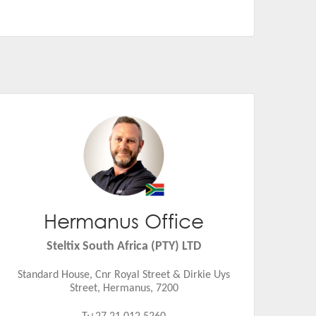
Hermanus Office
Jakkie Swart
Email:
jakkie.swart@steltix.com
Steltix South Africa (PTY) LTD
Standard House, Cnr Royal Street & Dirkie Uys
Street, Hermanus, 7200