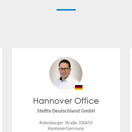
Hannover Office
Fabian Klose
Email:
fabian.klose@steltix.com
Steltix Deutschland GmbH
Rotenburger Straße 330659
HannoverGermany