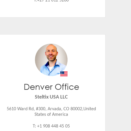
T:+27 21 012 5260
Denver Office
Jeroen Renes
Email:
jeroen.renes@steltix.com
Steltix USA LLC
5610 Ward Rd, #300, Arvada, CO 80002,United
States of America
T: +1 908 448 45 05