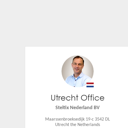
Utrecht Office
Jan Jaap Weerstand
Email:
jan.jaap.weerstand@steltix.com
Steltix Nederland BV
Maarssenbroeksedijk 19-c 3542 DL
Utrecht the Netherlands