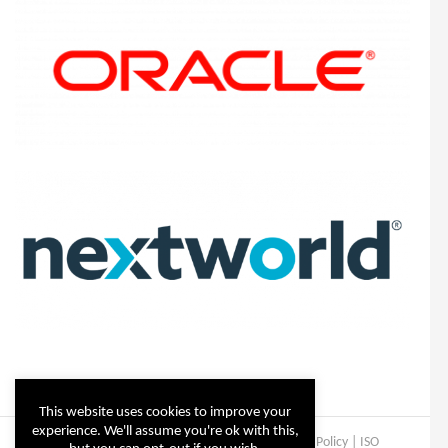
This website uses cookies to improve your
experience. We'll assume you're ok with this,
Copyright © Steltix
2026 |
Disclaimer
|
Privacy Policy
|
ISO