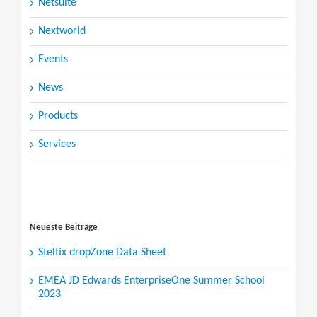
Netsuite
Nextworld
Events
News
Products
Services
Search
for:
Neueste Beiträge
Steltix dropZone Data Sheet
EMEA JD Edwards EnterpriseOne Summer School
2023