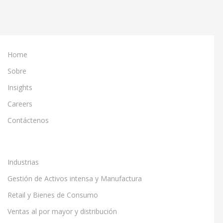
for
a
successful
Rollout
Home
Sobre
Insights
Careers
Contáctenos
Industrias
Gestión de Activos intensa y Manufactura
Retail y Bienes de Consumo
Ventas al por mayor y distribución