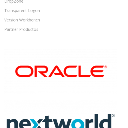
DropZone
Transparent Logon
Version Workbench
Partner Productos