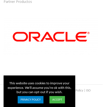
Partner Productos
This website uses cookies to improve your
experience. We'll assume you're ok with this,
Copyright © Steltix
2026 |
Disclaimer
|
Privacy Policy
|
ISO
but you can opt-out if you wish.
Certificate
PRIVACY POLICY
ACCEPT
ISO
Facebook
X
LinkedIn
YouTube
Instagram