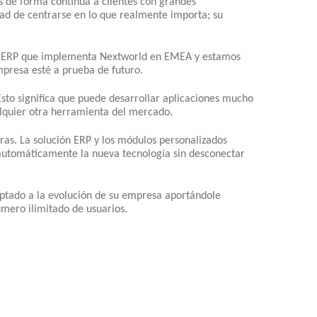
s de forma continua a clientes con grandes
dad de centrarse en lo que realmente importa; su
e ERP que implementa Nextworld en EMEA y estamos
presa esté a prueba de futuro.
Esto significa que puede desarrollar aplicaciones mucho
lquier otra herramienta del mercado.
eras. La solución ERP y los módulos personalizados
automáticamente la nueva tecnología sin desconectar
aptado a la evolución de su empresa aportándole
úmero ilimitado de usuarios.