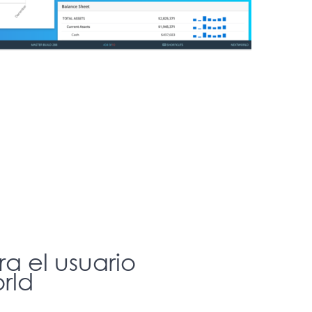
a el usuario
rld