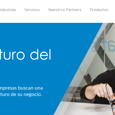
Industrias
Servicios
Nuestros Partners
Productos
turo del
 empresas buscan una
uturo de su negocio.