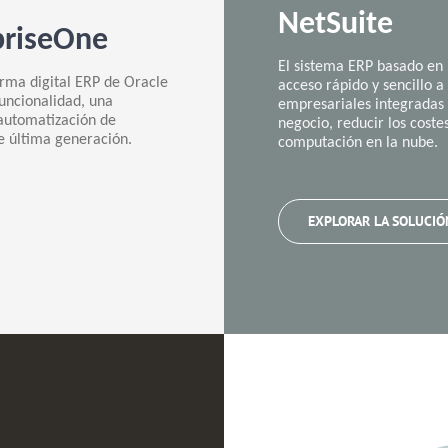
NetSuite
priseOne
El sistema ERP basado en 
orma digital ERP de Oracle
acceso rápido y sencillo a
uncionalidad, una
empresariales integradas 
 automatización de
negocio, reducir los coste
e última generación.
computación en la nube.
EXPLORAR LA SOLUCIÓ