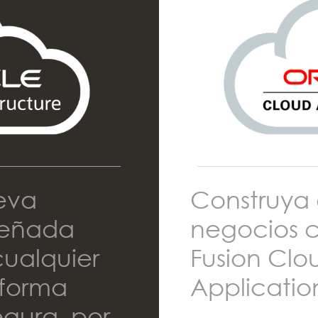
eva
Construya e
señada
negocios 
cualquier
Fusion Clo
 forma
Applicatio
egura, por