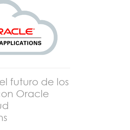
l futuro de los
con Oracle
ud
ns