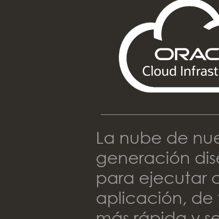
La nube de nu
generación di
para ejecutar 
aplicación, de
más rápida y s