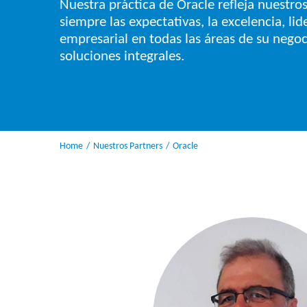
Nuestra práctica de Oracle refleja nuestro
siempre las expectativas, la excelencia, lid
empresarial en todas las áreas de su negoc
soluciones integrales.
Home
Nuestros Partners
Oracle