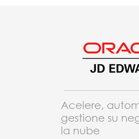
Acelere, autom
gestione su ne
la nube