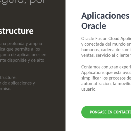
Aplicaciones
Oracle
structure
Oracle Fusion Cloud Appli
 una profunda y amplia
y conectada del mundo en 
ica que permite a los
humanos, cadena de sumini
 gama de aplicaciones en
ventas, servicio al cliente
nte disponible y de alto
Contamos con gran experi
Applications que está ayu
structure,
simplificar los procesos d
n de aplicaciones y
automatización, la movili
emise.
usuario.
PÓNGASE EN CONTACT