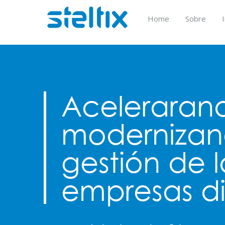
Skip
to
Home
Sobre
content
Aceleraran
modernizan
gestión de l
empresas di