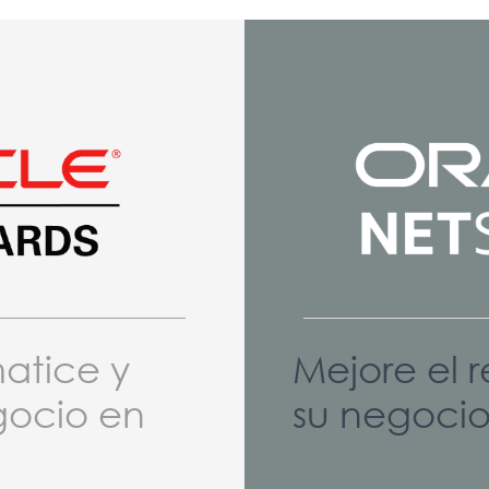
atice y
Mejore el 
gocio en
su negoci