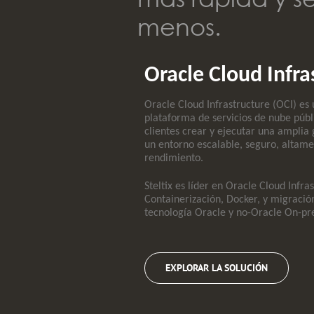
menos.
Oracle Cloud Infra
Oracle Cloud Infrastructure (OCI) es
plataforma de servicios de nube públ
clientes crear y ejecutar una amplia
un entorno escalable, seguro, altame
rendimiento.
Steltix es líder en Oracle Cloud Infra
Containerización, Docker, y migració
tecnología Oracle y no-Oracle On-pr
EXPLORAR LA SOLUCIÓN