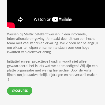
Careers
Werken bij Steltix betekent werken in een informele,
internationale omgeving. Je maakt deel uit van een hecht
team met veel kennis en ervaring. We vinden het belangrijk
om elkaar te helpen en samen te staan voor een hoge
kwaliteit van dienstverlening.
Initiatief en een proactieve houding wordt niet alleen
gewaardeerd, het is iets wat we aanmoedigen! Wij zijn een
platte organisatie met weinig hiërarchie. Door de korte
lijnen kun je daadwerkelijk bijdragen en het verschil maken
:)
VACATURES