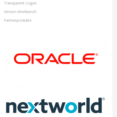
Transparent Logon
Version Workbench
Partnerprodukte