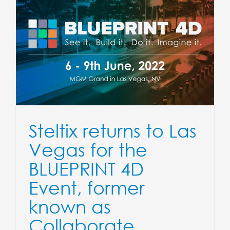
Steltix returns to Las
Vegas for the
BLUEPRINT 4D
Event, former
known as
Collaborate.