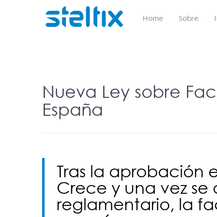
Skip
to
Home
Sobre
content
Nueva Ley sobre Fac
España
Tras la aprobación 
Crece y una vez se 
reglamentario, la f