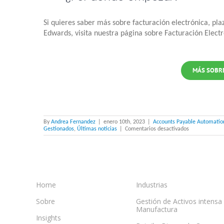
Si quieres saber más sobre facturación electrónica, pla
Edwards, visita nuestra página sobre Facturación Elect
MÁS SOBRE
By
Andrea Fernandez
|
enero 10th, 2023
|
Accounts Payable Automation
en
Gestionados
,
Últimas noticias
|
Comentarios desactivados
Nueva
Ley
sobre
Facturación
Electrónica
en
España
Home
Industrias
Sobre
Gestión de Activos intensa
Manufactura
Insights