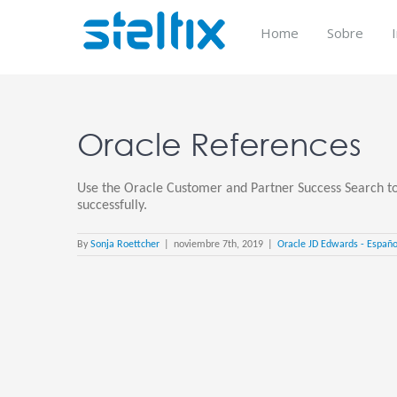
Skip
to
Home
Sobre
content
Oracle References
Use the Oracle Customer and Partner Success Search t
successfully.
By
Sonja Roettcher
|
noviembre 7th, 2019
|
Oracle JD Edwards - Españo