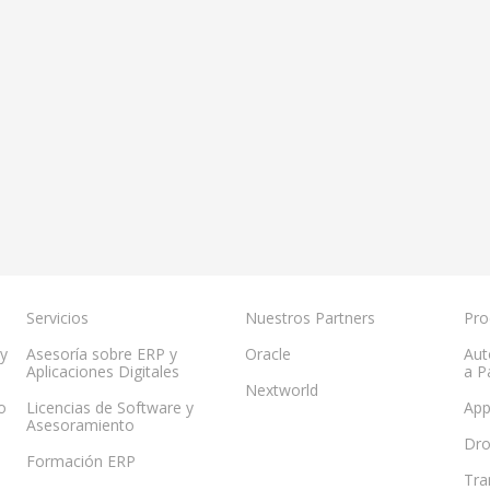
Servicios
Nuestros Partners
Pro
 y
Asesoría sobre ERP y
Oracle
Aut
Aplicaciones Digitales
a P
Nextworld
o
Licencias de Software y
App
Asesoramiento
Dr
Formación ERP
Tra