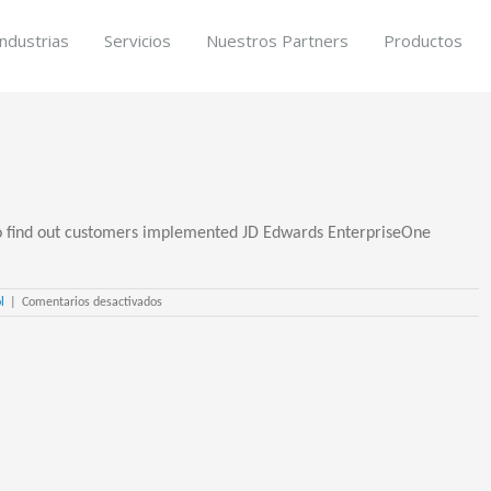
Industrias
Servicios
Nuestros Partners
Productos
o find out customers implemented JD Edwards EnterpriseOne
en
l
|
Comentarios desactivados
Oracle
References