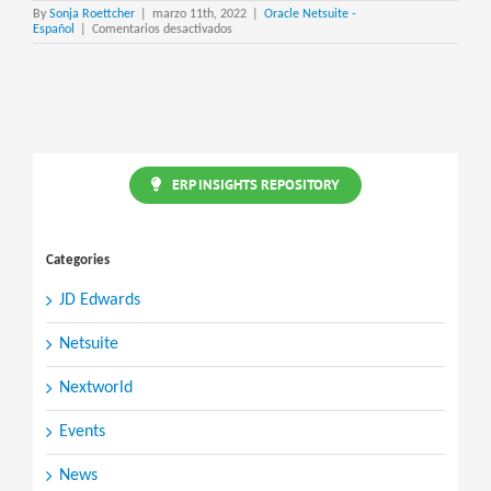
By
Sonja Roettcher
|
marzo 11th, 2022
|
Oracle Netsuite -
en
Español
|
Comentarios desactivados
Lot
Auto
Numbering
SuiteApp
ERP INSIGHTS REPOSITORY
Categories
JD Edwards
Netsuite
Nextworld
Events
News