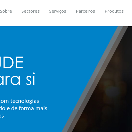
Sobre
Sectores
Serviços
Parceiros
Produtos
JDE
ra si
com tecnologias
ido e de forma mais
os