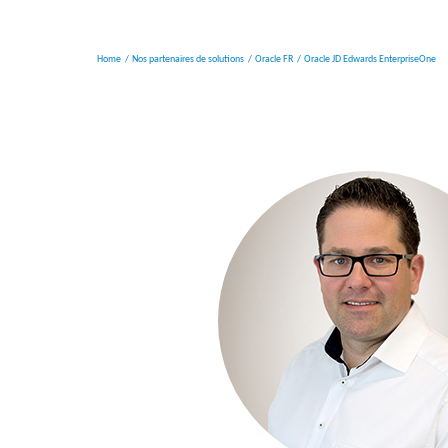
Home
Nos partenaires de solutions
Oracle FR
Oracle JD Edwards EnterpriseOne