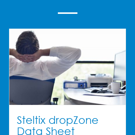
Steltix dropZone
Data Sheet