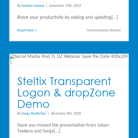
By
Ivanina Savova
|
novembre 17th, 2023
Boost your productivity by adding and updating[...]
sur
Read More
Commentaires fermés
Steltix
dropZone
Data
Sheet
e
Steltix Transparent
Logon & dropZone
Demo
By
Sonja Roettcher
|
décembre 8th, 2020
Have you missed the presentation from Johan
Teekens and Sonja[...]