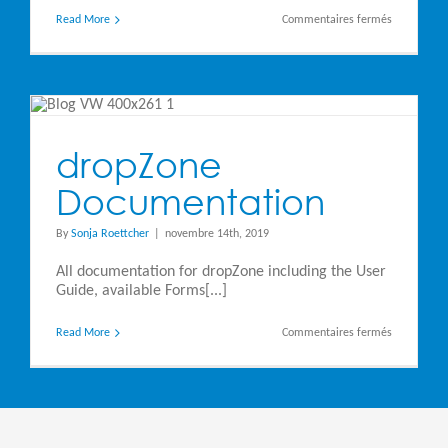
sur
Read More
Commentaires fermés
Steltix
Transparen
Logon
&
dropZone
Demo
dropZone
Documentation
By
Sonja Roettcher
|
novembre 14th, 2019
All documentation for dropZone including the User
Guide, available Forms[...]
sur
Read More
Commentaires fermés
dropZone
Documenta