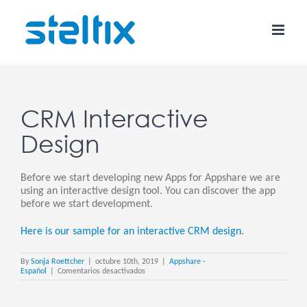
Skip
to
content
CRM Interactive
Design
Before we start developing new Apps for Appshare we are
using an interactive design tool. You can discover the app
before we start development.
Here is our sample for an interactive CRM design.
By
Sonja Roettcher
|
octubre 10th, 2019
|
Appshare -
en
Español
|
Comentarios desactivados
CRM
Interactive
Design