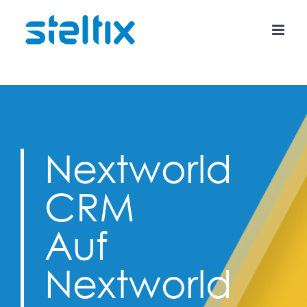
Skip
to
content
Nextworld
CRM
Auf
Nextworld