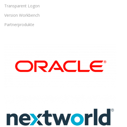
Transparent Logon
Version Workbench
Partnerprodukte