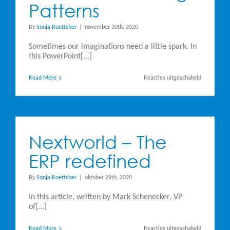
Patterns
By
Sonja Roettcher
|
november 30th, 2020
Sometimes our imaginations need a little spark. In
this PowerPoint[...]
voor
Read More
Reacties uitgeschakeld
JD
Edwards
Enterprise
Orchestrato
Usage
Patterns
Nextworld – The
ERP redefined
By
Sonja Roettcher
|
oktober 29th, 2020
In this article, written by Mark Schenecker, VP
of[...]
voor
Read More
Reacties uitgeschakeld