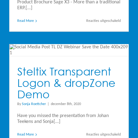
Product Brochure Sage X3 - More than a traditional
ERP.[...]
voor
Read More
Reacties uitgeschakeld
Product
Brochure
Sage
X3
e
Steltix Transparent
Logon & dropZone
Demo
By
Sonja Roettcher
|
december 8th, 2020
Have you missed the presentation from Johan
Teekens and Sonja[...]
voor
Read More
Reacties uitgeschakeld