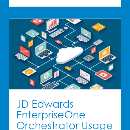
Steltix
Transparen
Logon
&
dropZone
Demo
JD Edwards
EnterpriseOne
Orchestrator Usage