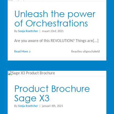
koppeling
mogelijk
met
Unleash the power
Oracle
JD
of Orchestrations
Edwards
By
Sonja Roettcher
|
maart 23rd, 2021
Are you aware of this REVOLUTION? Things are[...]
voor
Read More
Reacties uitgeschakeld
Unleash
the
power
of
Orchestrati
Product Brochure
Sage X3
By
Sonja Roettcher
|
januari 4th, 2021