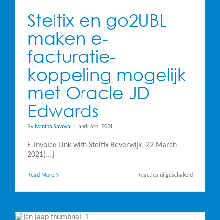
Steltix en go2UBL
maken e-
facturatie-
koppeling mogelijk
met Oracle JD
Edwards
By
Ivanina Savova
|
april 6th, 2021
E-Invoice Link with Steltix Beverwijk, 22 March
2021[...]
voor
Read More
Reacties uitgeschakeld
Steltix
en
go2UBL
maken
e-
facturatie-