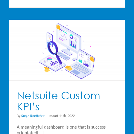
Netsuite
SuiteAnalyt
Workbook
Netsuite Custom
KPI’s
By
Sonja Roettcher
|
maart 11th, 2022
A meaningful dashboard is one that is success
orientated[...]