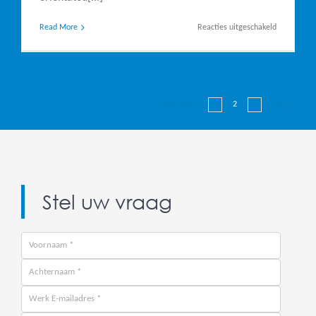
voor
Read More
Reacties uitgeschakeld
Netsuite
Custom
KPI’s
1
2
3
Previous
Next
Stel uw vraag