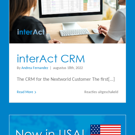
interAct CRM
By
Andrea Fernandez
|
augustus 18th, 2022
The CRM for the Nextworld Customer The first[...]
voor
Read More
Reacties uitgeschakeld
interAct
CRM