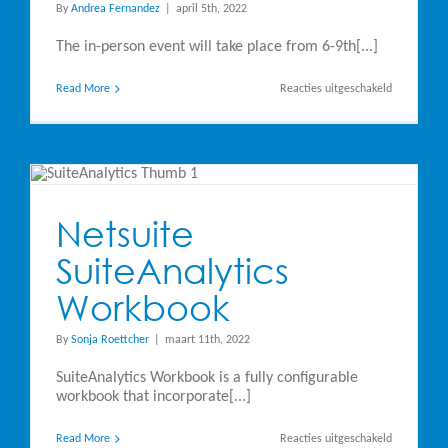
By
Andrea Fernandez
|
april 5th, 2022
The in-person event will take place from 6-9th[...]
voor
Read More
Reacties uitgeschakeld
Steltix
returns
to
Las
Vegas
for
the
BLUEPRINT
4D
Netsuite
Event,
former
SuiteAnalytics
known
as
Collaborate
Workbook
By
Sonja Roettcher
|
maart 11th, 2022
SuiteAnalytics Workbook is a fully configurable
workbook that incorporate[...]
voor
Read More
Reacties uitgeschakeld