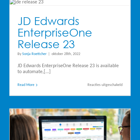
3
JD Edwards
EnterpriseOne
Release 23
By
Sonja Roettcher
|
oktober 28th, 2022
JD Edwards EnterpriseOne Release 23 is available
to automate,[...]
voor
Read More
Reacties uitgeschakeld
JD
Edwards
Enterprise
Release
23