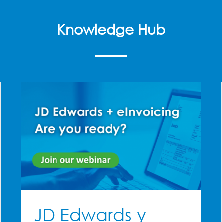
Knowledge Hub
La Revolución de la Facturación
Electrónica en España: Ley Crea y
Crece
mas
Facturación Electrónica
Oracle JD Edwards - Español
Productos
Últimas noticias
JD Edwards y