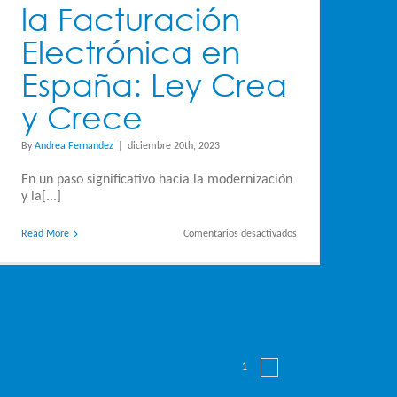
la Facturación
Electrónica en
España: Ley Crea
y Crece
By
Andrea Fernandez
|
diciembre 20th, 2023
En un paso significativo hacia la modernización
y la[...]
en
Read More
Comentarios desactivados
La
Revolución
de
la
Facturación
Electrónica
en
España:
Ley
Crea
1
2
Next
y
Crece