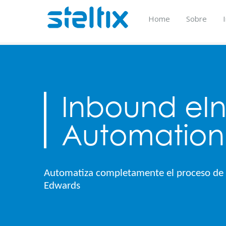
Skip
to
Home
Sobre
content
Home
Productos
eInvoicing Automation
Inbound eInvoicing Automation
Inbound eIn
Automation
Automatiza completamente el proceso de 
Edwards