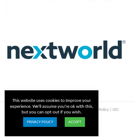
This website uses cookies to improve your
experience. We'll assume you're ok with this,
Copyright © Steltix
2026 |
Disclaimer
|
Privacy Policy
|
ISO
but you can opt-out if you wish.
Certificate
PRIVACY POLICY
ACCEPT
ISO
Facebook
X
LinkedIn
YouTube
Instagram