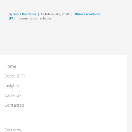
By
Sonja Roettcher
|
Outubro 29th, 2020
|
Últimas novidades
em
(PT)
|
Comentários fechados
Steltix
partners
with
OBUG
for
Yearly
JDE
Update
Event
Home
Sobre (PT)
Insights
Carreiras
Contactos
Sectores