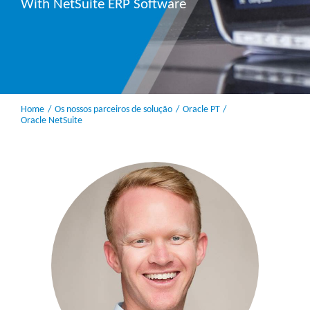
With NetSuite ERP Software
Home
Os nossos parceiros de solução
Oracle PT
Oracle NetSuite