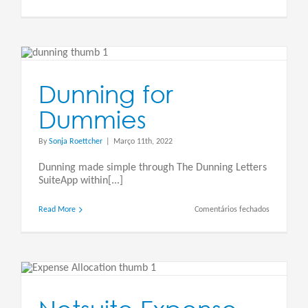
Netsuite
Custom
KPI’s
Dunning for
Dummies
By
Sonja Roettcher
|
Março 11th, 2022
Dunning made simple through The Dunning Letters
SuiteApp within[...]
em
Read More
Comentários fechados
Dunning
for
Dummies
e