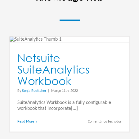
Netsuite
SuiteAnalytics
Workbook
By
Sonja Roettcher
|
Março 11th, 2022
SuiteAnalytics Workbook is a fully configurable
workbook that incorporate[...]
em
Read More
Comentários fechados
Netsuite
SuiteAnalyt
Workbook