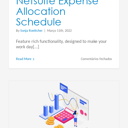
Netsuite Expense
Allocation
Schedule
By
Sonja Roettcher
|
Março 11th, 2022
Feature rich functionality, designed to make your
work day[...]
em
Read More
Comentários fechados
Netsuite
Expense
Allocation
Schedule