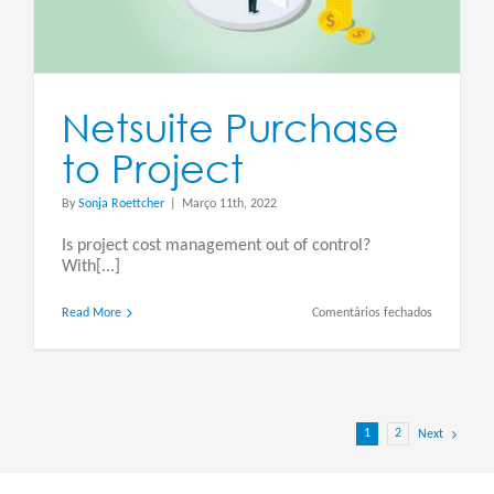
Netsuite Purchase
to Project
By
Sonja Roettcher
|
Março 11th, 2022
Is project cost management out of control?
With[...]
em
Read More
Comentários fechados
Netsuite
Purchase
to
Project
1
2
Next