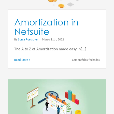
Amortization in
Netsuite
By
Sonja Roettcher
|
Março 11th, 2022
The A to Z of Amortization made easy in[...]
em
Read More
Comentários fechados
Amortizati
in
Netsuite