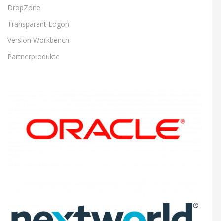
DropZone
Transparent Logon
Version Workbench
Partnerprodukte