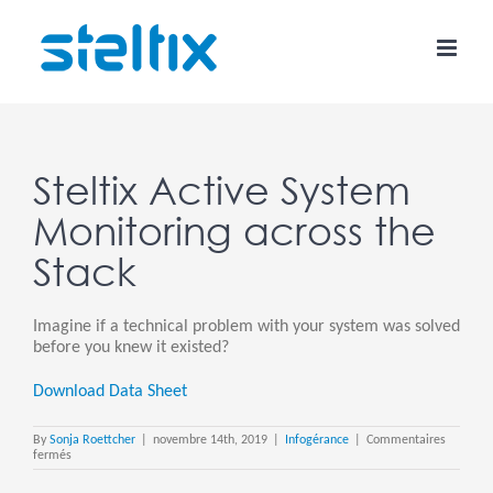
Skip
to
content
Steltix Active System
Monitoring across the
Stack
Imagine if a technical problem with your system was solved
before you knew it existed?
Download Data Sheet
By
Sonja Roettcher
|
novembre 14th, 2019
|
Infogérance
|
Commentaires
sur
fermés
Steltix
Active