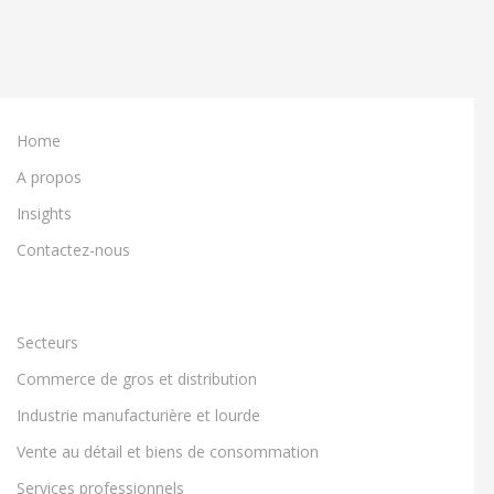
System
Monitoring
across
the
Stack
Home
A propos
Insights
Contactez-nous
Secteurs
Commerce de gros et distribution
Industrie manufacturière et lourde
Vente au détail et biens de consommation
Services professionnels