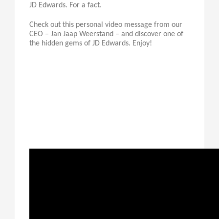
JD Edwards. For a fact.
Check out this personal video message from our
CEO – Jan Jaap Weerstand – and discover one of
the hidden gems of JD Edwards. Enjoy!