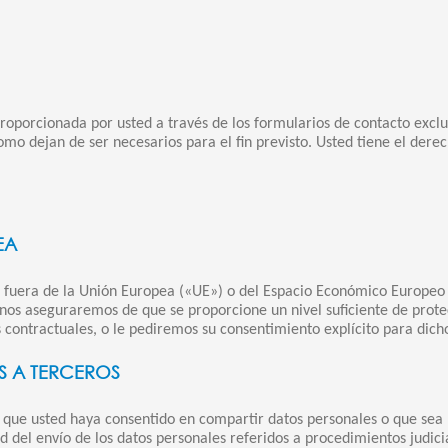
oporcionada por usted a través de los formularios de contacto exclu
como dejan de ser necesarios para el fin previsto. Usted tiene el der
EA
s fuera de la Unión Europea («UE») o del Espacio Económico Europeo 
s, nos aseguraremos de que se proporcione un nivel suficiente de prot
 contractuales, o le pediremos su consentimiento explícito para dich
S A TERCEROS
 que usted haya consentido en compartir datos personales o que sea r
idad del envío de los datos personales referidos a procedimientos judici