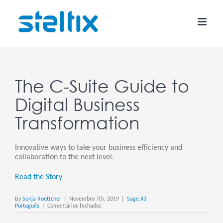
Skip
to
content
The C-Suite Guide to
Digital Business
Transformation
Innovative ways to take your business efficiency and
collaboration to the next level.
Read the Story
By
Sonja Roettcher
|
Novembro 7th, 2019
|
Sage X3
em
Português
|
Comentários fechados
The
C-