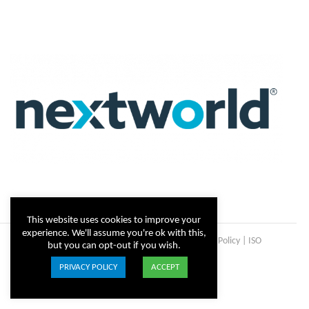
This website uses cookies to improve your
experience. We'll assume you're ok with this,
Copyright © Steltix
2026 |
Disclaimer
|
Privacy Policy
|
ISO
but you can opt-out if you wish.
Certificate
PRIVACY POLICY
ACCEPT
ISO
Facebook
X
LinkedIn
YouTube
Instagram