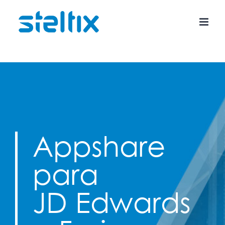
Skip
to
content
Appshare
para
JD Edwards