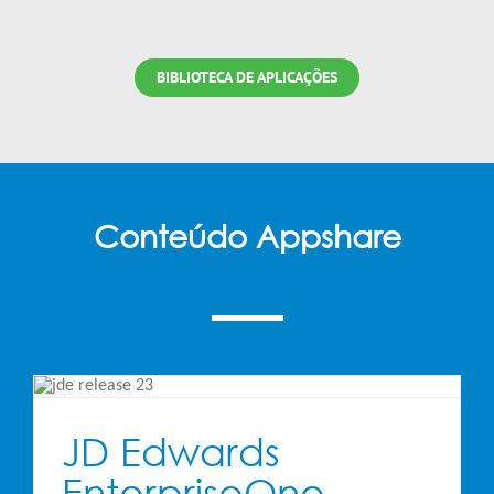
BIBLIOTECA DE APLICAÇÕES
Conteúdo Appshare
3
JD Edwards
EnterpriseOne