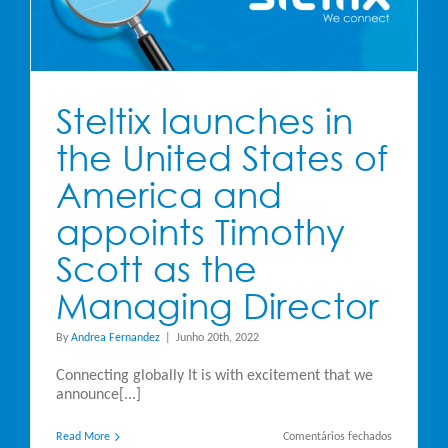
Steltix launches in
the United States of
America and
appoints Timothy
Scott as the
Managing Director
By
Andrea Fernandez
|
Junho 20th, 2022
Connecting globally It is with excitement that we
announce[...]
em
Read More
Comentários fechados