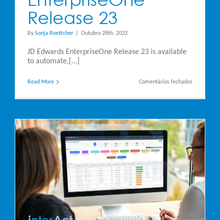
Release 23
By
Sonja Roettcher
|
Outubro 28th, 2022
JD Edwards EnterpriseOne Release 23 is available
to automate,[...]
em
Read More
Comentários fechados
JD
Edwards
Enterprise
Release
23