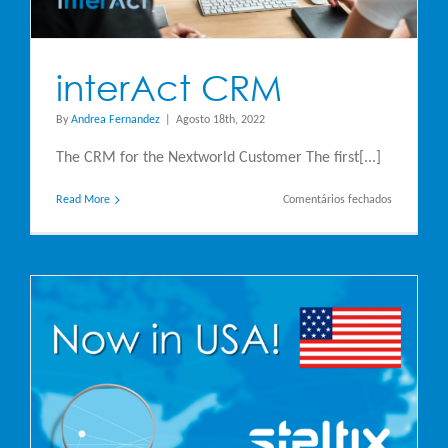
interAct CRM
By
Andrea Fernandez
|
Agosto 18th, 2022
The CRM for the Nextworld Customer The first[...]
em
Read More
Comentários fechados
interAct
CRM